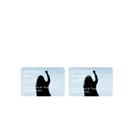
Talentos Recientes
Nombre
publico su nuevo libro “nombre 
tal”(esta seria la noticia mas 
relevante)
Sale este 20/9
Podcast
Matemáticas 
¿Porque nos 
Hijo!
gusta tanto el 
pan?
El nuevo video de “Nombre” llega 
El nuevo video de “Nombre” llega 
al millón de vistas
al millón de vistas
Matemáticas
Filosofia
Nombre